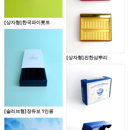
[상자형]한국파이롯트
[상자형]진한삼뿌리
[슬리브형]장듀보 1인용