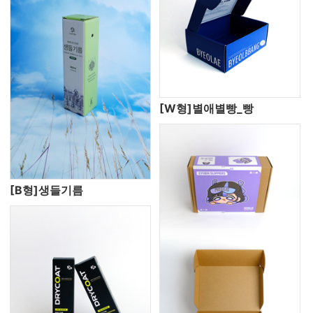
[W형]별애별빵_빵
[B형]생들기름