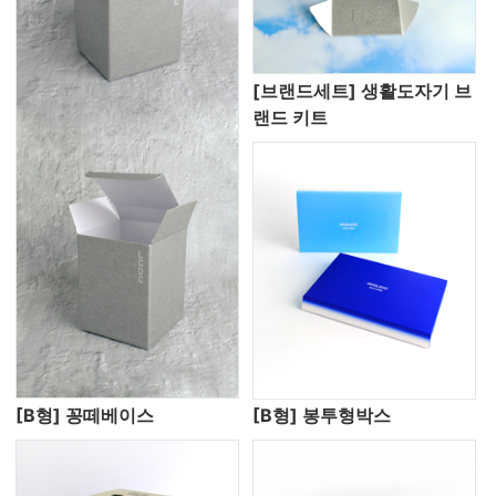
[브랜드세트] 생활도자기 브
랜드 키트
[B형] 꽁떼베이스
[B형] 봉투형박스