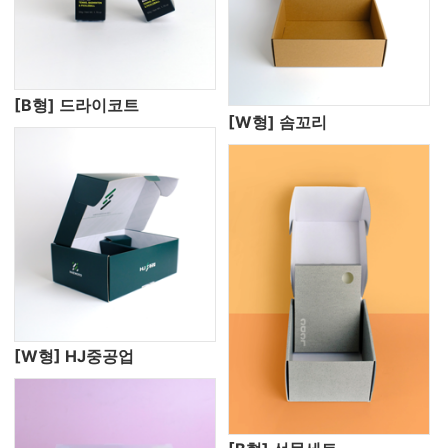
[B형] 드라이코트
[W형] 솜꼬리
[W형] HJ중공업