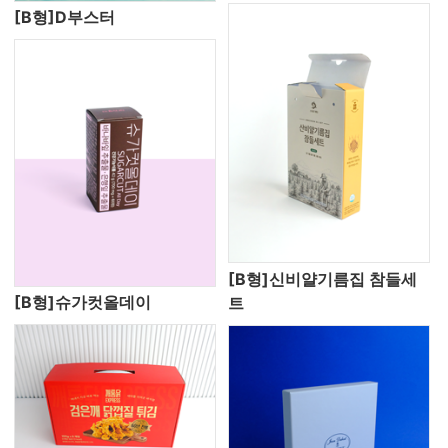
[B형]D부스터
[B형]신비얄기름집 참들세
[B형]슈가컷올데이
트