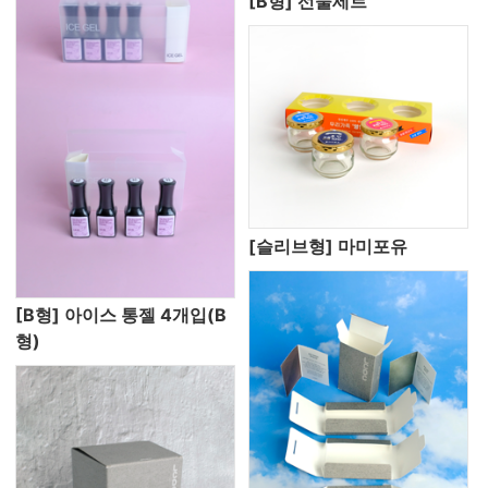
[B형] 선물세트
[슬리브형] 마미포유
[B형] 아이스 통젤 4개입(B
형)