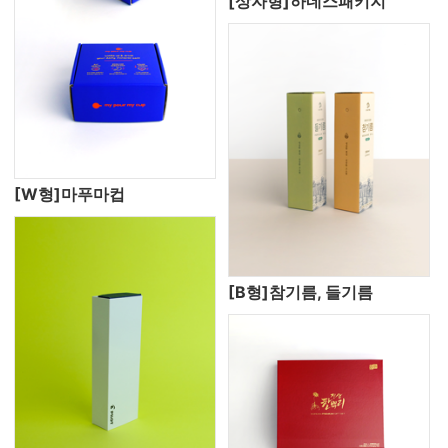
[상자형]하네스패키지
[W형]마푸마컵
[B형]참기름, 들기름