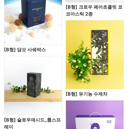
[B형] 크로우 페어초콜릿 코
코아스틱 2종
[B형] 담오 사쉐박스
[B형] 유기농 수제차
[B형] 슬로우애시드_룸스프
레이