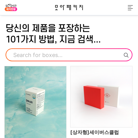
모아패키지
메
당신의 제품을 포장하는
101가지 방법, 지금 검색...
검색
[상자형]세이버스클럽