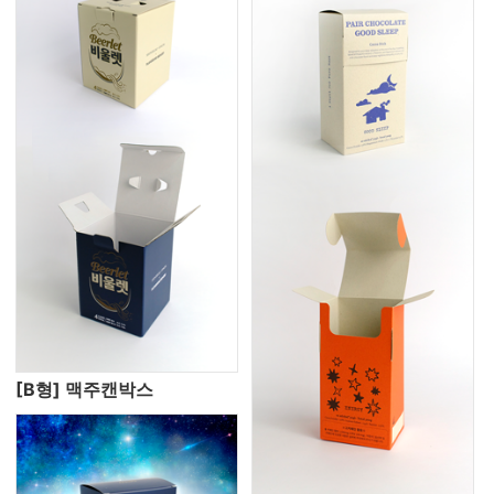
[B형] 맥주캔박스