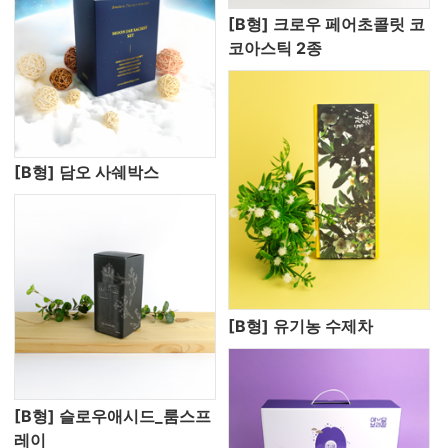
[B형] 크로우 페어초콜릿 코
코아스틱 2종
[B형] 담오 사쉐박스
[B형] 유기농 수제차
[B형] 슬로우애시드_룸스프
레이