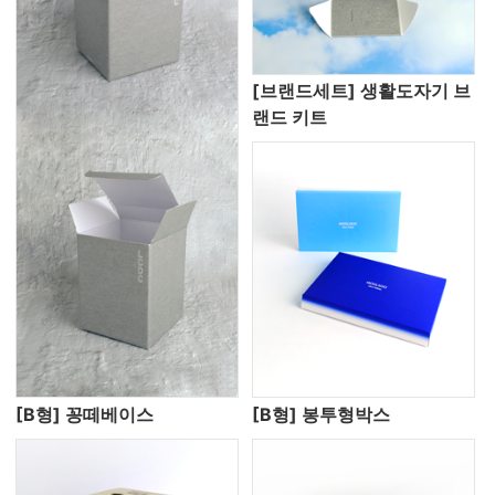
[브랜드세트] 생활도자기 브
랜드 키트
[B형] 꽁떼베이스
[B형] 봉투형박스