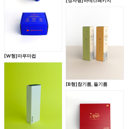
[상자형]하네스패키지
[W형]마푸마컵
[B형]참기름, 들기름