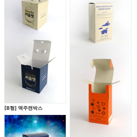
[B형] 맥주캔박스