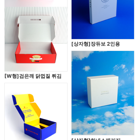
[상자형]장듀보 2인용
[W형]검은깨 닭껍질 튀김