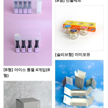
[B형] 선물세트
[슬리브형] 마미포유
[B형] 아이스 통젤 4개입(B
형)