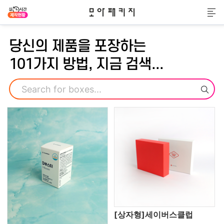
모아패키지
메
당신의 제품을 포장하는
101가지 방법, 지금 검색...
검색
[상자형]세이버스클럽