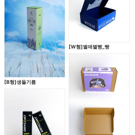
[W형]별애별빵_빵
[B형]생들기름