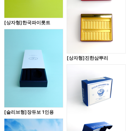
[상자형]한국파이롯트
[상자형]진한삼뿌리
[슬리브형]장듀보 1인용