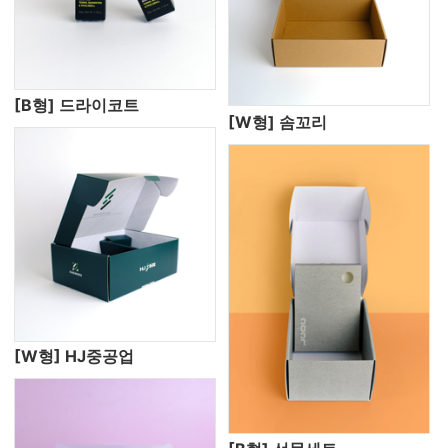
[B형] 드라이코트
[W형] 솜꼬리
[W형] HJ중공업