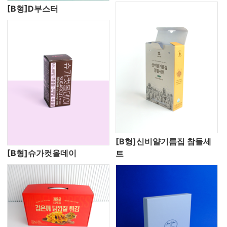
[B형]D부스터
[B형]신비얄기름집 참들세
[B형]슈가컷올데이
트