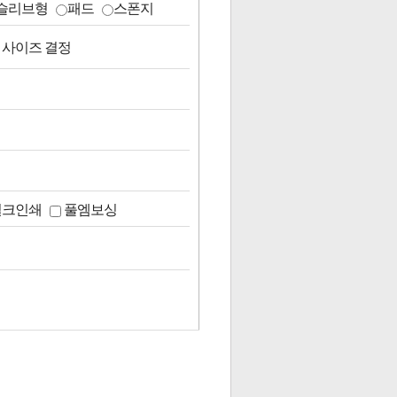
슬리브형
패드
스폰지
 사이즈 결정
실크인쇄
풀엠보싱