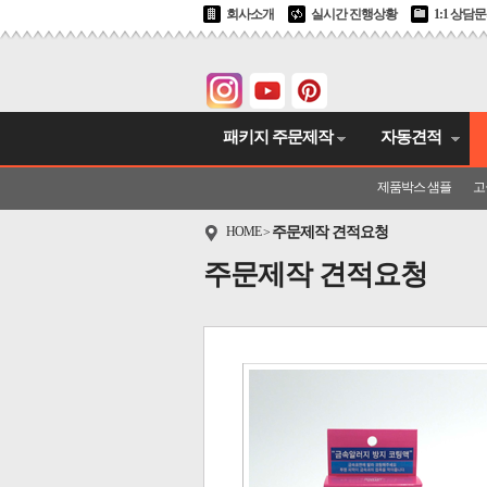
회사소개
실시간 진행상황
1:1 상담
패키지 주문제작
자동견적
제품박스 샘플
고
HOME
주문제작 견적요청
>
주문제작 견적요청