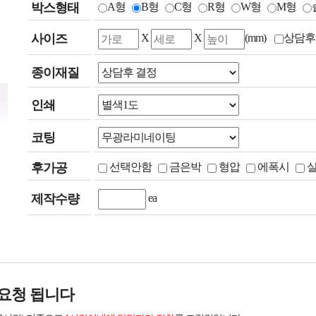
박스형태
A형
B형
C형
R형
W형
M형
사이즈
X
X
(mm)
상담후
종이재질
인쇄
코팅
후가공
선택안함
금은박
형압
에폭시
제작수량
ea
요청 됩니다