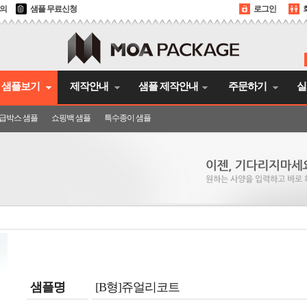
문의
샘플 무료신청
로그인
샘플보기
제작안내
샘플 제작안내
주문하기
실
급박스 샘플
쇼핑백 샘플
특수종이 샘플
샘플명
[B형]쥬얼리코트