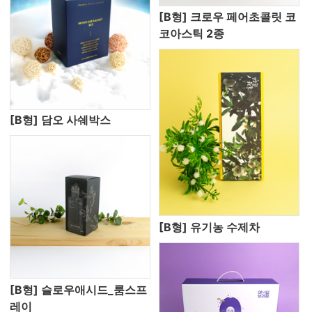
[B형] 크로우 페어초콜릿 코
코아스틱 2종
[B형] 담오 사쉐박스
[B형] 유기농 수제차
[B형] 슬로우애시드_룸스프
레이