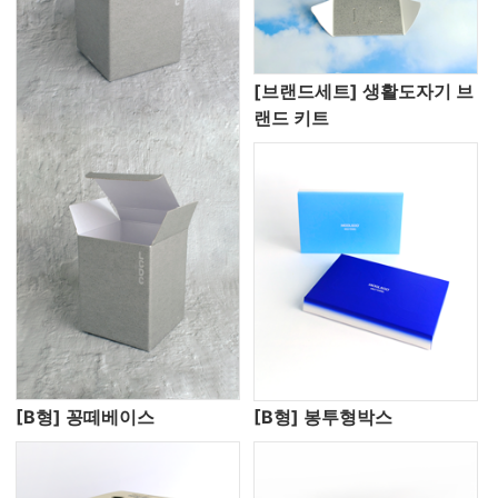
[브랜드세트] 생활도자기 브
랜드 키트
[B형] 꽁떼베이스
[B형] 봉투형박스