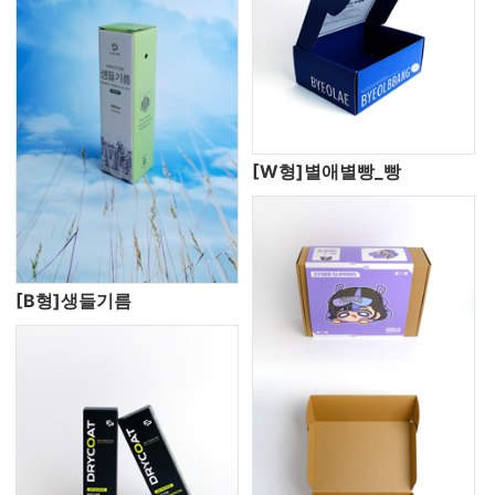
[W형]별애별빵_빵
[B형]생들기름