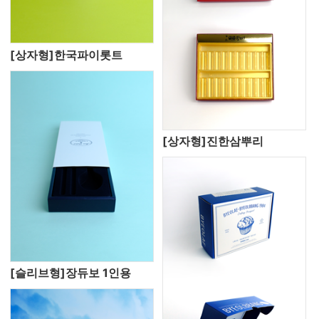
[상자형]한국파이롯트
[상자형]진한삼뿌리
[슬리브형]장듀보 1인용