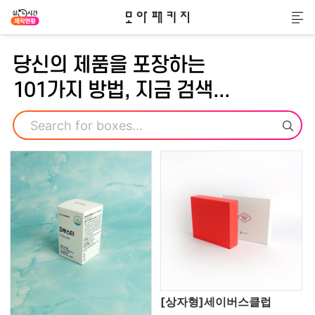
모아패키지
메
당신의 제품을 포장하는
101가지 방법, 지금 검색...
검색
[상자형]세이버스클럽