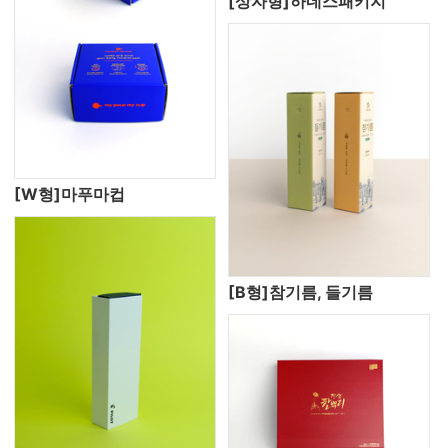
[상자형]하네스패키지
[W형]마푸마컵
[B형]참기름, 들기름