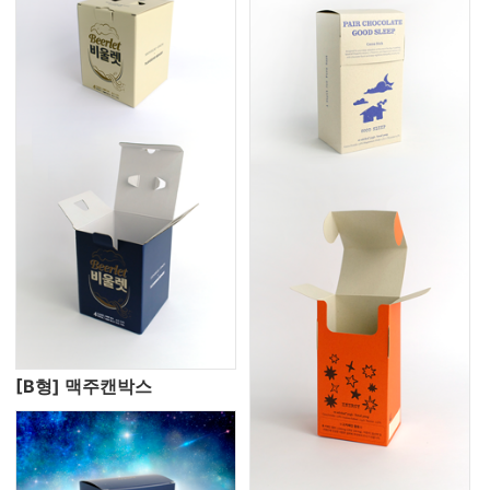
[B형] 맥주캔박스