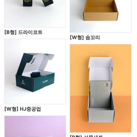
[B형] 드라이코트
[W형] 솜꼬리
[W형] HJ중공업