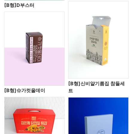
[B형]D부스터
[B형]신비얄기름집 참들세
[B형]슈가컷올데이
트