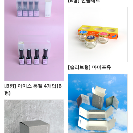
[B형] 선물세트
[슬리브형] 마미포유
[B형] 아이스 통젤 4개입(B
형)