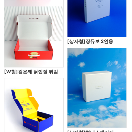
[상자형]장듀보 2인용
[W형]검은깨 닭껍질 튀김