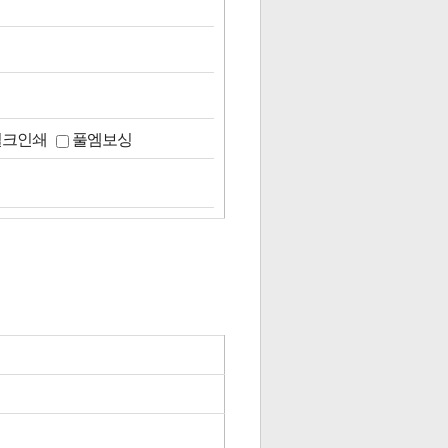
실크인쇄
풀엠보싱