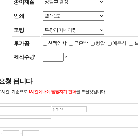
종이재질
인쇄
코팅
후가공
선택안함
금은박
형압
에폭시
제작수량
ea
요청 됩니다
무시간) 기준으로
1시간이내에 담당자가 전화
를 드릴것입니다
-
-