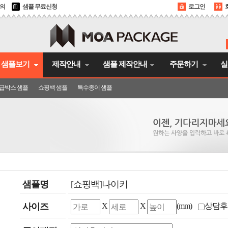
문의
샘플 무료신청
로그인
샘플보기
제작안내
샘플 제작안내
주문하기
실
급박스 샘플
쇼핑백 샘플
특수종이 샘플
샘플명
[쇼핑백]나이키
사이즈
X
X
(mm)
상담후