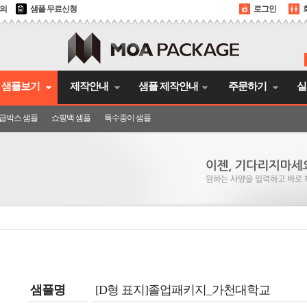
문의
샘플 무료신청
로그인
샘플보기
제작안내
샘플 제작안내
주문하기
실
급박스 샘플
쇼핑백 샘플
특수종이 샘플
샘플명
[D형 표지]졸업패키지_가천대학교