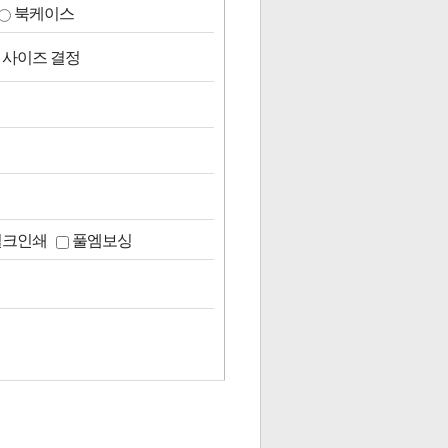
북케이스
 사이즈 결정
실크인쇄
풀엠보싱