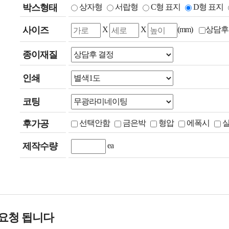
박스형태
상자형
서랍형
C형 표지
D형 표지
사이즈
X
X
(mm)
상담후
종이재질
인쇄
코팅
후가공
선택안함
금은박
형압
에폭시
제작수량
ea
요청 됩니다