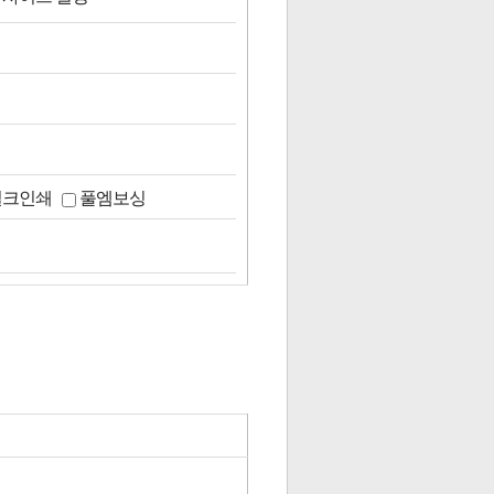
실크인쇄
풀엠보싱