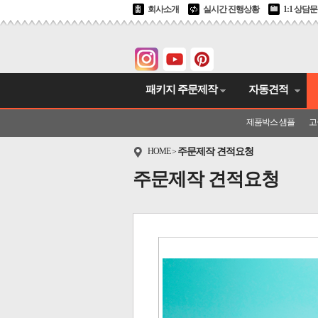
회사소개
실시간 진행상황
1:1 상담
패키지 주문제작
자동견적
제품박스 샘플
고
HOME
주문제작 견적요청
>
주문제작 견적요청