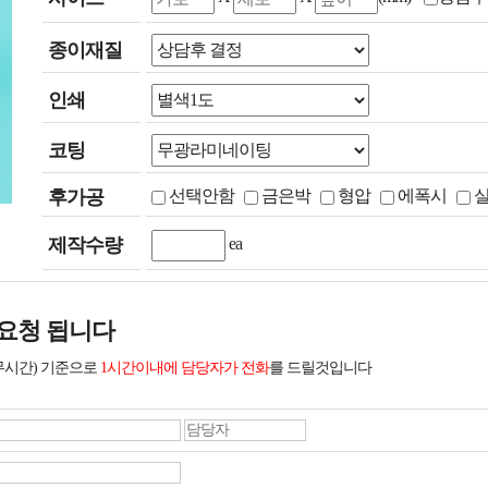
종이재질
인쇄
코팅
후가공
선택안함
금은박
형압
에폭시
제작수량
ea
요청 됩니다
무시간) 기준으로
1시간이내에 담당자가 전화
를 드릴것입니다