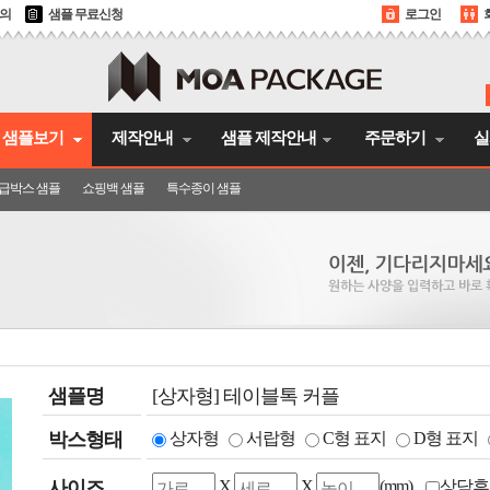
문의
샘플 무료신청
로그인
샘플보기
제작안내
샘플 제작안내
주문하기
실
급박스 샘플
쇼핑백 샘플
특수종이 샘플
샘플명
[상자형] 테이블톡 커플
박스형태
상자형
서랍형
C형 표지
D형 표지
사이즈
X
X
(mm)
상담후