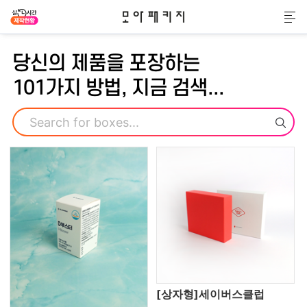
모아패키지
메
당신의 제품을 포장하는
101가지 방법, 지금 검색...
검색
[상자형]세이버스클럽