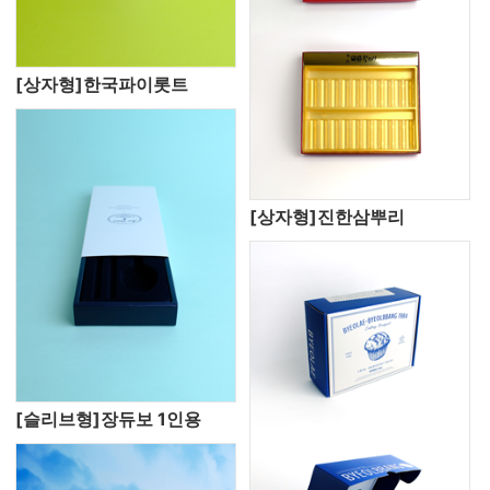
[상자형]한국파이롯트
[상자형]진한삼뿌리
[슬리브형]장듀보 1인용