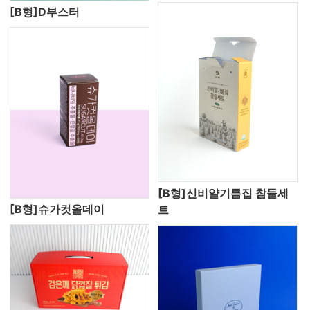
[B형]D부스터
[B형]신비얄기름집 참들세
[B형]슈가컷올데이
트