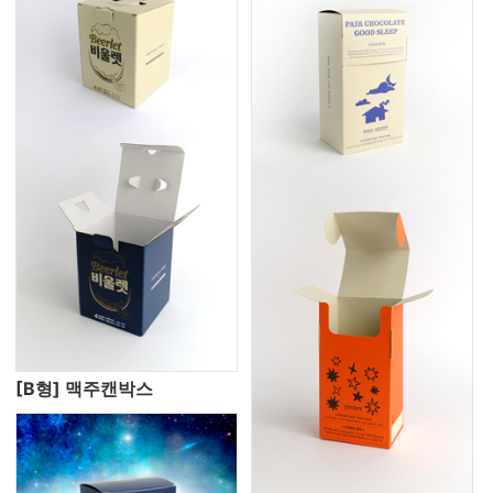
[B형] 맥주캔박스