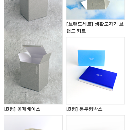
[브랜드세트] 생활도자기 브
랜드 키트
[B형] 꽁떼베이스
[B형] 봉투형박스