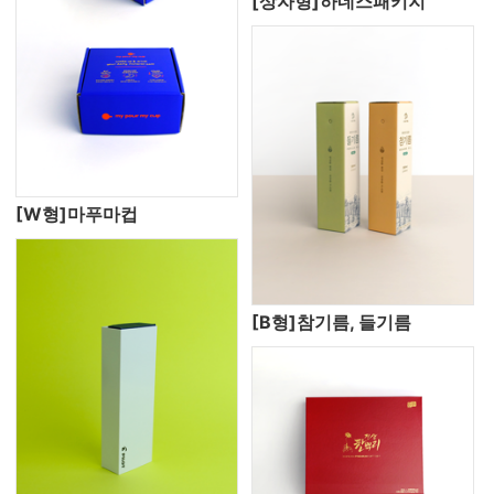
[상자형]하네스패키지
[W형]마푸마컵
[B형]참기름, 들기름