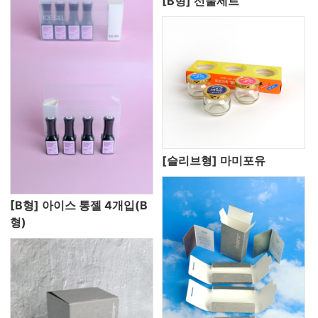
[B형] 선물세트
[슬리브형] 마미포유
[B형] 아이스 통젤 4개입(B
형)