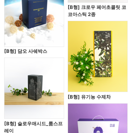
[B형] 크로우 페어초콜릿 코
코아스틱 2종
[B형] 담오 사쉐박스
[B형] 유기농 수제차
[B형] 슬로우애시드_룸스프
레이