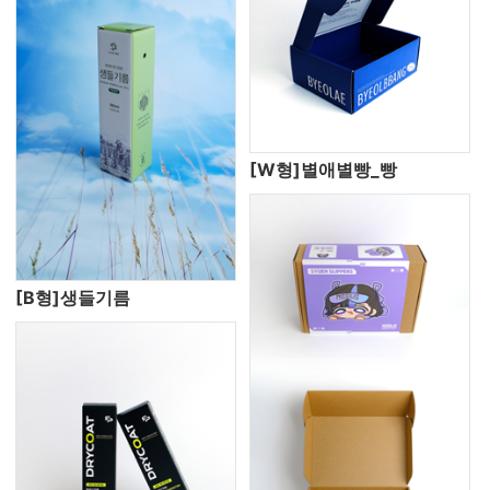
[W형]별애별빵_빵
[B형]생들기름