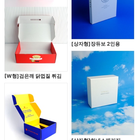
[상자형]장듀보 2인용
[W형]검은깨 닭껍질 튀김