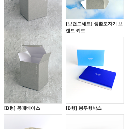
[브랜드세트] 생활도자기 브
랜드 키트
[B형] 꽁떼베이스
[B형] 봉투형박스