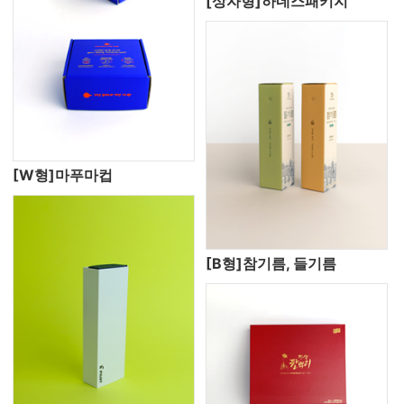
[상자형]하네스패키지
[W형]마푸마컵
[B형]참기름, 들기름