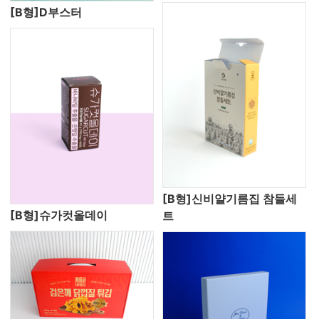
[B형]D부스터
[B형]신비얄기름집 참들세
[B형]슈가컷올데이
트