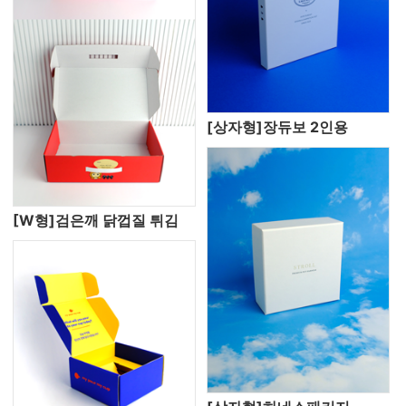
[상자형]장듀보 2인용
[W형]검은깨 닭껍질 튀김