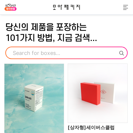
모아패키지
메
당신의 제품을 포장하는
101가지 방법, 지금 검색...
검색
[상자형]세이버스클럽