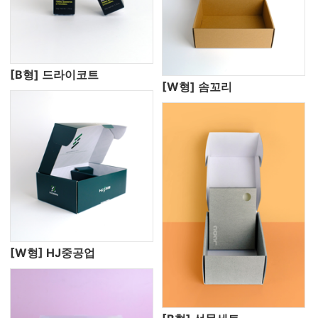
[B형] 드라이코트
[W형] 솜꼬리
[W형] HJ중공업