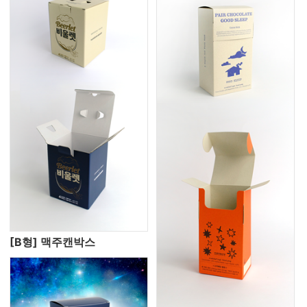
[B형] 맥주캔박스