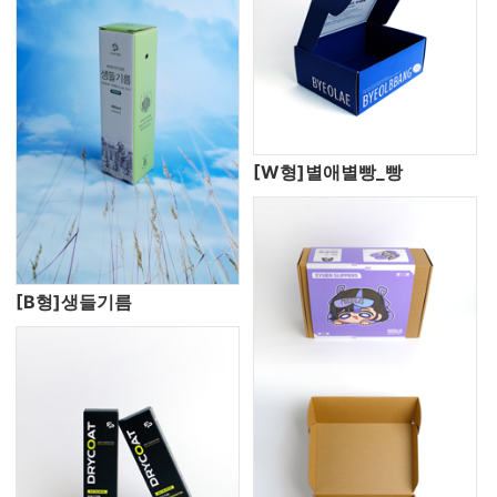
[W형]별애별빵_빵
[B형]생들기름