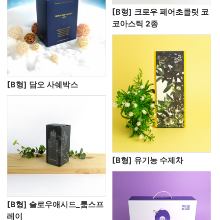
[B형] 크로우 페어초콜릿 코
코아스틱 2종
[B형] 담오 사쉐박스
[B형] 유기농 수제차
[B형] 슬로우애시드_룸스프
레이