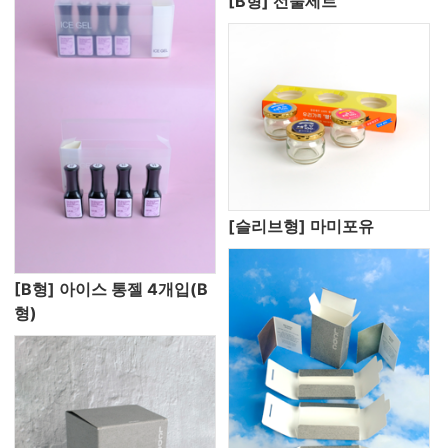
[B형] 선물세트
[슬리브형] 마미포유
[B형] 아이스 통젤 4개입(B
형)