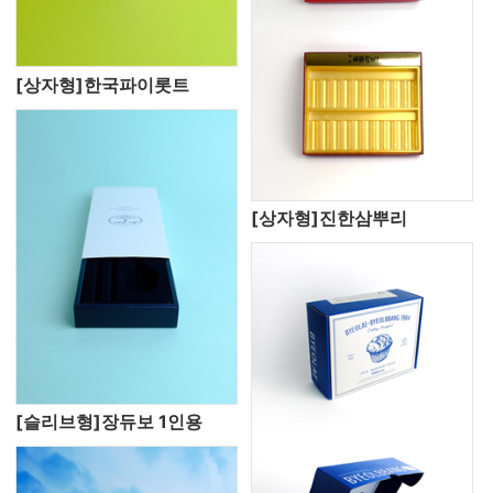
[상자형]한국파이롯트
[상자형]진한삼뿌리
[슬리브형]장듀보 1인용