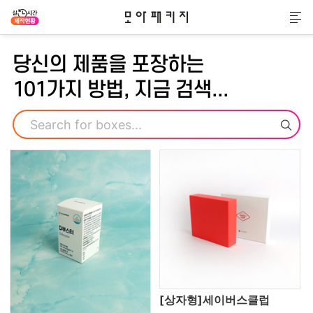
모아패키지
메
당신의 제품을 포장하는
101가지 방법, 지금 검색...
검색
[상자형]세이버스클럽