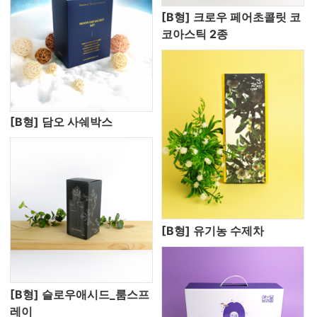
[B형] 크로우 페어초콜릿 코
코아스틱 2종
[B형] 담오 사쉐박스
[B형] 유기농 수제차
[B형] 슬로우애시드_룸스프
레이