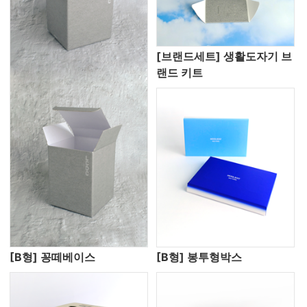
[브랜드세트] 생활도자기 브
랜드 키트
[B형] 꽁떼베이스
[B형] 봉투형박스