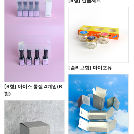
[B형] 선물세트
[슬리브형] 마미포유
[B형] 아이스 통젤 4개입(B
형)