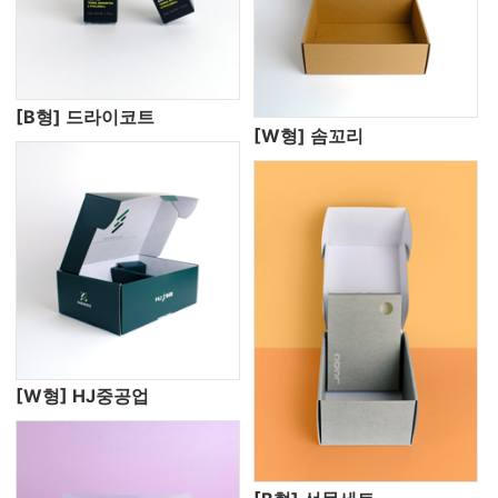
[B형] 드라이코트
[W형] 솜꼬리
[W형] HJ중공업