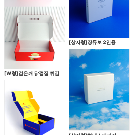
[상자형]장듀보 2인용
[W형]검은깨 닭껍질 튀김