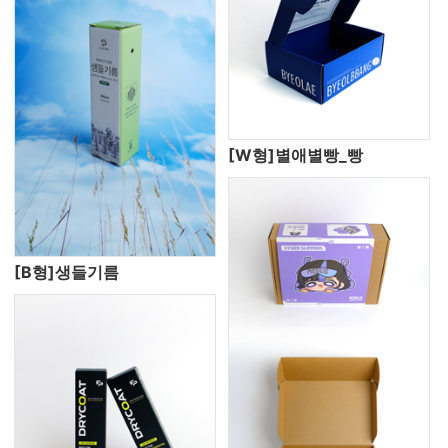
[W형]별애별빵_빵
[B형]생들기름