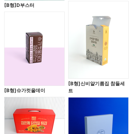
[B형]D부스터
[B형]신비얄기름집 참들세
[B형]슈가컷올데이
트