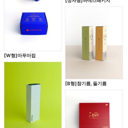
[상자형]하네스패키지
[W형]마푸마컵
[B형]참기름, 들기름