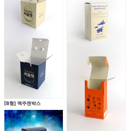
[B형] 맥주캔박스