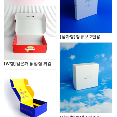
[상자형]장듀보 2인용
[W형]검은깨 닭껍질 튀김