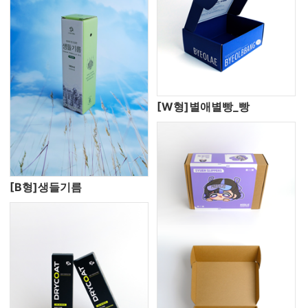
[W형]별애별빵_빵
[B형]생들기름