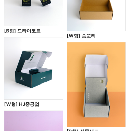
[B형] 드라이코트
[W형] 솜꼬리
[W형] HJ중공업