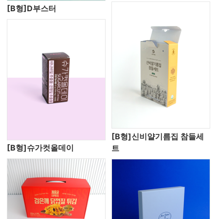
[B형]D부스터
[B형]신비얄기름집 참들세
[B형]슈가컷올데이
트