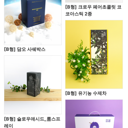
[B형] 크로우 페어초콜릿 코
코아스틱 2종
[B형] 담오 사쉐박스
[B형] 유기농 수제차
[B형] 슬로우애시드_룸스프
레이