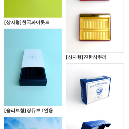
[상자형]한국파이롯트
[상자형]진한삼뿌리
[슬리브형]장듀보 1인용