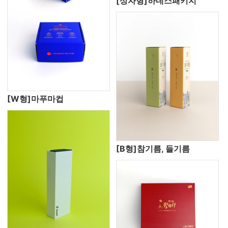
[상자형]하네스패키지
[W형]마푸마컵
[B형]참기름, 들기름