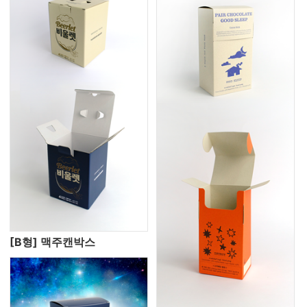
[B형] 맥주캔박스