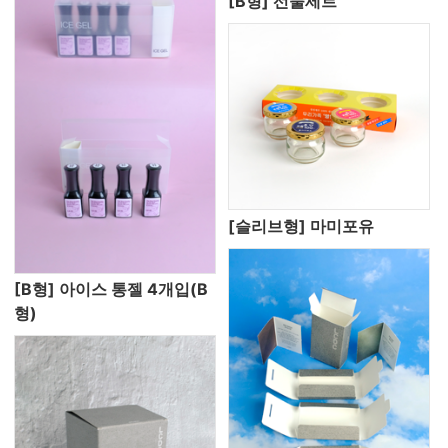
[B형] 선물세트
[슬리브형] 마미포유
[B형] 아이스 통젤 4개입(B
형)