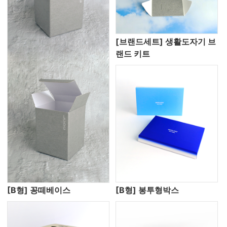
[브랜드세트] 생활도자기 브
랜드 키트
[B형] 꽁떼베이스
[B형] 봉투형박스