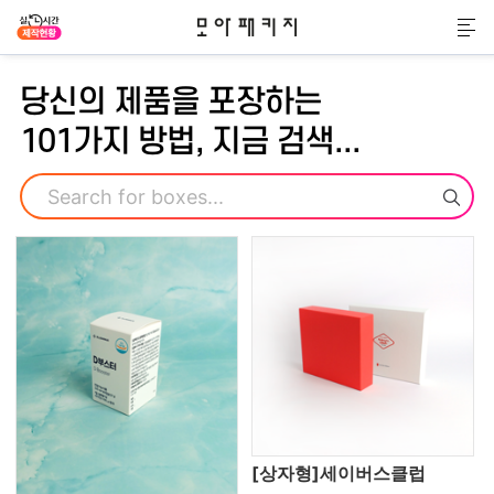
모아패키지
메
당신의 제품을 포장하는
101가지 방법, 지금 검색...
검색
[상자형]세이버스클럽