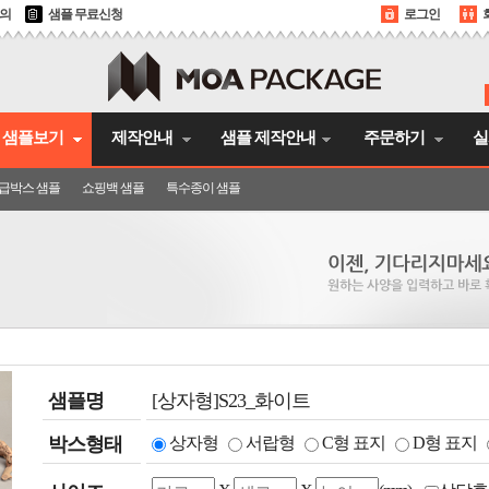
문의
샘플 무료신청
로그인
샘플보기
제작안내
샘플 제작안내
주문하기
실
급박스 샘플
쇼핑백 샘플
특수종이 샘플
샘플명
[상자형]S23_화이트
박스형태
상자형
서랍형
C형 표지
D형 표지