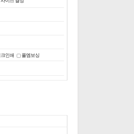
 사이즈 결정
실크인쇄
풀엠보싱