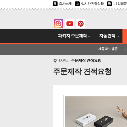
회사소개
실시간 진행상황
1:1 상담
패키지 주문제작
자동견적
제품박스 샘플
고
HOME
주문제작 견적요청
>
주문제작 견적요청