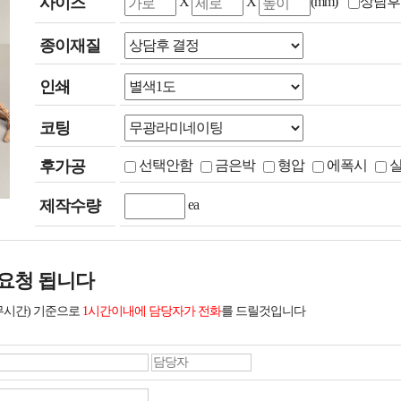
사이즈
X
X
(mm)
상담후
종이재질
인쇄
코팅
후가공
선택안함
금은박
형압
에폭시
제작수량
ea
요청 됩니다
무시간) 기준으로
1시간이내에 담당자가 전화
를 드릴것입니다